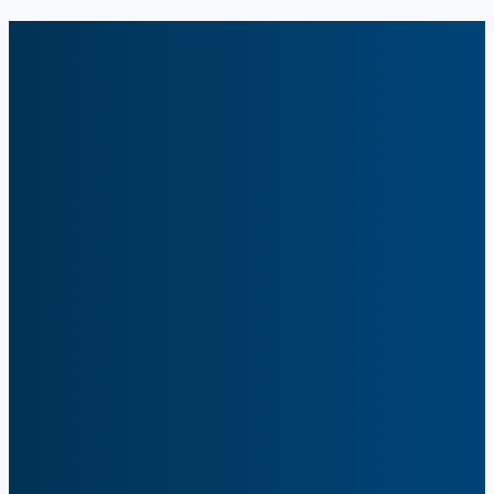
MQL para SQL.
Começar Grátis
Inteligência de Mercado
Descubra seu mercado total endereçável (TAM), identifique os
melhores segmentos e encontre empresas que se encaixam
perfeitamente no seu ICP.
Dados
Acesse informações atualizadas de milhões de empresas e decisores.
Enriqueça seu CRM com dados firmográficos, tecnográficos e de
contato.
Engajamento