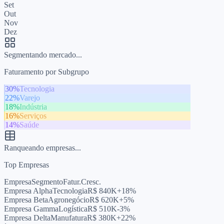
Set
Out
Nov
Dez
Segmentando mercado...
Faturamento por Subgrupo
30
%
Tecnologia
22
%
Varejo
18
%
Indústria
16
%
Serviços
14
%
Saúde
Ranqueando empresas...
Top Empresas
Empresa
Segmento
Fatur.
Cresc.
Empresa Alpha
Tecnologia
R$ 840K
+18%
Empresa Beta
Agronegócio
R$ 620K
+5%
Empresa Gamma
Logística
R$ 510K
-3%
Empresa Delta
Manufatura
R$ 380K
+22%