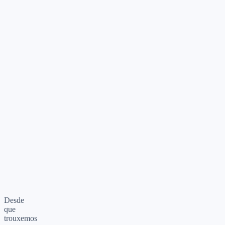
Onfly
José Nilson
CRO
Desde
que
trouxemos