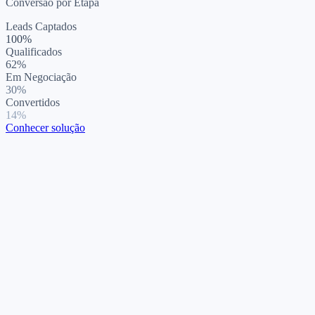
Conversão por Etapa
Leads Captados
100
%
Qualificados
62
%
Em Negociação
30
%
Convertidos
14
%
Conhecer solução
Marketing B2B
Gestor Comercial
RevOps / Sales Ops
SDR/BDR
Account Executive
Previsibilidade para sua máquina de Geração de
Demanda
Entenda no detalhe seu mercado potencial e crie campanhas ultra
segmentadas unindo inteligência de mercado, geração de leads e
engajamento. Aumente drasticamente sua taxa de conversão de