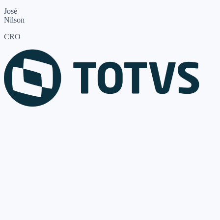
José
Nilson
CRO