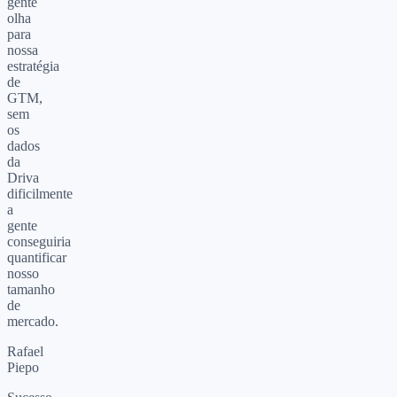
gente
olha
para
nossa
estratégia
de
GTM,
sem
os
dados
da
Driva
dificilmente
a
gente
conseguiria
quantificar
nosso
tamanho
de
mercado.
Rafael
Piepo