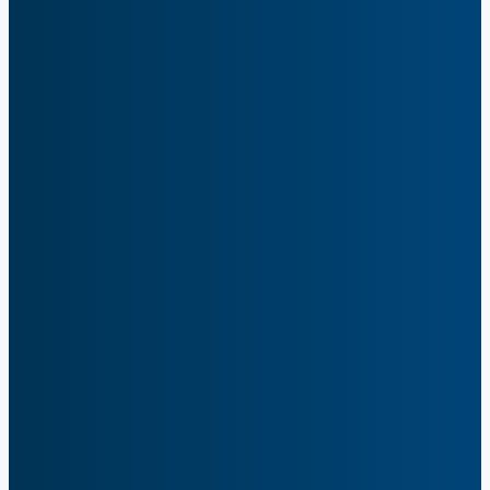
Automatize sequências de prospecção multicanal com
personalização assistida por IA. Conecte-se com prospects no
momento certo.
AI Copilot
Agente IA para pesquisa, qualificação e geração de mensagens hiper
personalizadas. Seu assistente de vendas que trabalha 24/7.