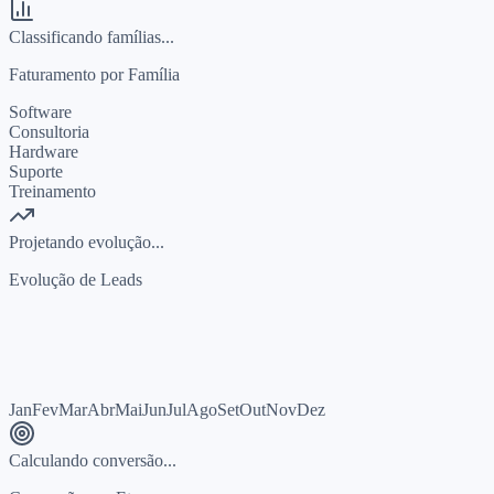
Classificando famílias...
Faturamento por Família
Software
Consultoria
Hardware
Suporte
Treinamento
Projetando evolução...
Evolução de Leads
Jan
Fev
Mar
Abr
Mai
Jun
Jul
Ago
Set
Out
Nov
Dez
Calculando conversão...